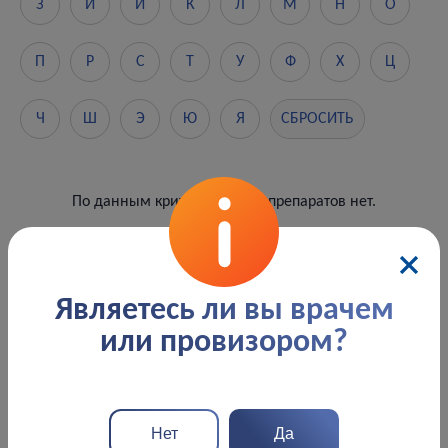
З
И
Й
К
Л
М
Н
О
П
Р
С
Т
У
Ф
Х
Ц
Ч
Ш
Э
Ю
Я
СБРОСИТЬ
По данным критериям пока препаратов нет.
Являетесь ли вы врачем
или провизором?
Фармаконадзор
Нет
Да