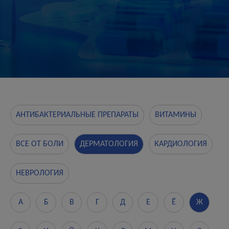
АНТИБАКТЕРИАЛЬНЫЕ ПРЕПАРАТЫ
ВИТАМИНЫ
ВСЕ ОТ БОЛИ
ДЕРМАТОЛОГИЯ
КАРДИОЛОГИЯ
НЕВРОЛОГИЯ
А
Б
В
Г
Д
Е
Ё
Ж