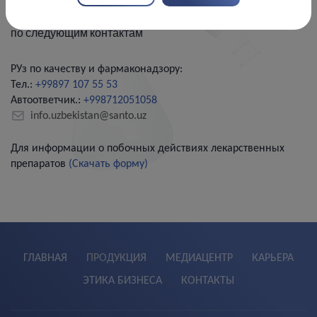
Информацию о побочных действиях лекарственных
средств и медицинским запросам вы можете сообщать
по следующим контактам
РУз по качеству и фармаконадзору:
Тел.:
+99897 107 55 53
Автоответчик.:
+998712051058
info.uzbekistan@santo.uz
Для информации о побочных действиях лекарственных
препаратов
(Скачать форму)
ГЛАВНАЯ
ПРОДУКЦИЯ
МЕДИАЦЕНТР
КАРЬЕРА
ЭТИКА БИЗНЕСА
КОНТАКТЫ