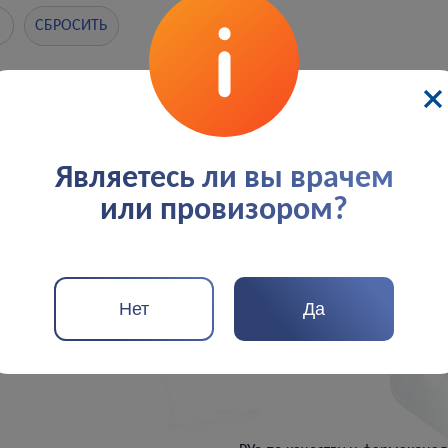
СБРОСИТЬ
По данным критериям пока препаратов нет.
Являетесь ли вы врачем
или провизором?
Нет
Да