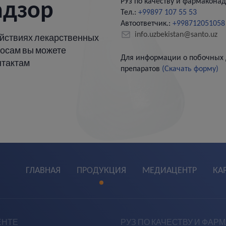
РУз по качеству и фармаконад
адзор
Тел.:
+99897 107 55 53
Автоответчик.:
+998712051058
info.uzbekistan@santo.uz
йствиях лекарственных
росам вы можете
Для информации о побочных 
нтактам
препаратов
(Скачать форму)
ГЛАВНАЯ
ПРОДУКЦИЯ
МЕДИАЦЕНТР
КА
ЕНТЕ
РУЗ ПО КАЧЕСТВУ И ФАР