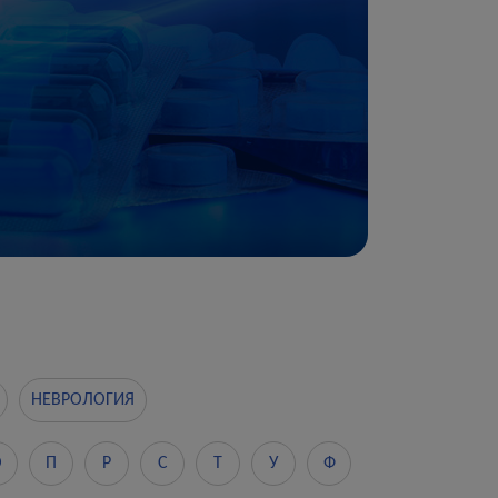
НЕВРОЛОГИЯ
О
П
Р
С
Т
У
Ф