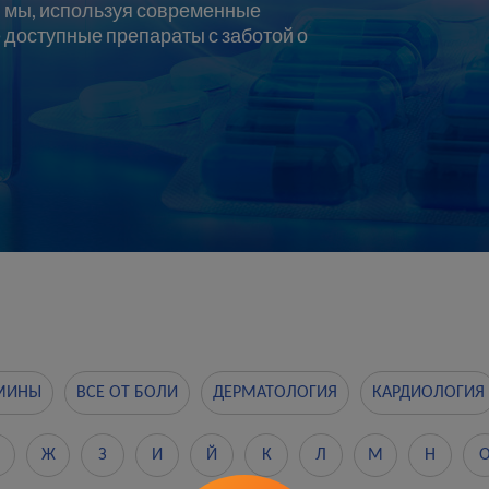
— мы, используя современные
 доступные препараты с заботой о
МИНЫ
ВСЕ ОТ БОЛИ
ДЕРМАТОЛОГИЯ
КАРДИОЛОГИЯ
Ж
З
И
Й
К
Л
М
Н