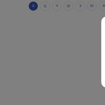
Х
Ц
Ч
Ш
Э
Ю
Я