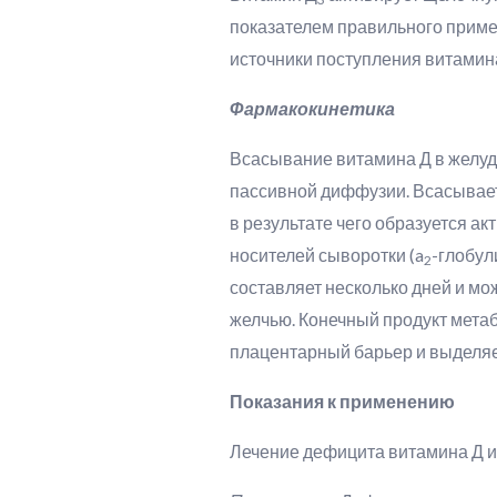
показателем правильного приме
источники поступления витамина
Фармакокинетика
Всасывание витамина Д в желудо
пассивной диффузии. Всасываетс
в результате чего образуется а
носителей сыворотки (a
-глобул
2
составляет несколько дней и мо
желчью. Конечный продукт мета
плацентарный барьер и выделяе
Показания к применению
Лечение дефицита витамина Д и 