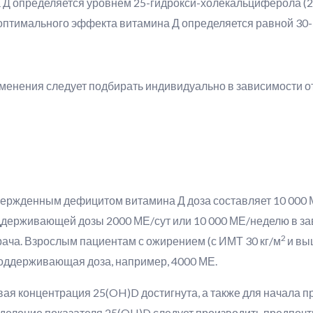
Д определяется уровнем 25-гидрокси-холекальциферола (25
птимального эффекта витамина Д определяется равной 30-50
менения следует подбирать индивидуально в зависимости от
ержденным дефицитом витамина Д доза составляет 10 000 МЕ/
рживающей дозы 2000 МЕ/сут или 10 000 МЕ/неделю в зави
2
ача. Взрослым пациентам с ожирением (с ИМТ 30 кг/м
и вы
оддерживающая доза, например, 4000 МЕ.
евая концентрация 25(OH)D достигнута, а также для начал
ление показателя 25(OH)D следует производить предпочти