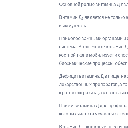
Основной ролью витамина Д явл
Витамин Д
является не только 
3
и иммунитета.
Наиболее важными органами и с
система. В кишечнике витамин Д
костной ткани мобилизует и сп
биохимические процессы, обесп
Дефицит витамина Д в пище, нар
лекарственных препаратов, а та
к развитию рахита, а у взрослы
Прием витамина Д для профилак
которых часто отмечается остео
Витамин Д
активирует щелочну
3