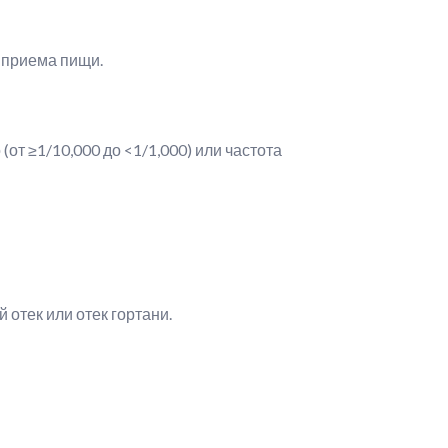
 приема пищи.
(от ≥1/10,000 до <1/1,000) или частота
 отек или отек гортани.