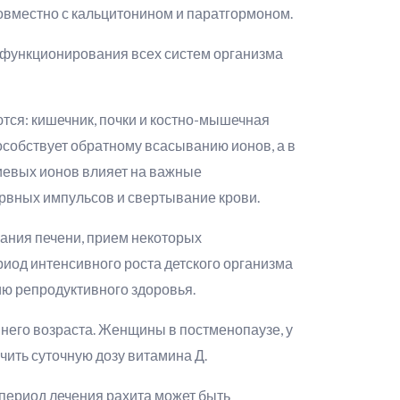
овместно с кальцитонином и паратгормоном.
 функционирования всех систем организма
тся: кишечник, почки и костно-мышечная
особствует обратному всасыванию ионов, а в
иевых ионов влияет на важные
рвных импульсов и свертывание крови.
вания печени, прием некоторых
риод интенсивного роста детского организма
ию репродуктивного здоровья.
него возраста. Женщины в постменопаузе, у
чить суточную дозу витамина Д.
период лечения рахита может быть