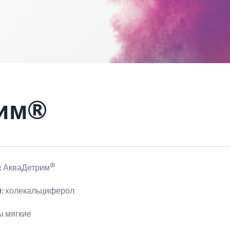
рим®
®
:
АкваДетрим
):
холекальциферол
ы мягкие