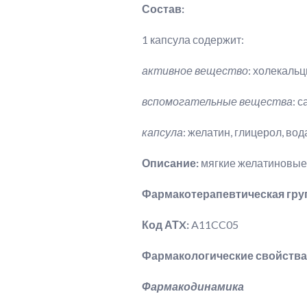
Состав:
1 капсула содержит:
активное вещество
: холекаль
вспомогательные вещества
: 
капсула
: желатин, глицерол, во
Описание:
мягкие желатиновые
Фармакотерапевтическая гру
Код АТX:
A11CC05
Фармакологические свойства
Фармакодинамика