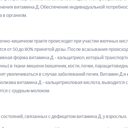
нения витамина Д. Обеспечение индивидуальной потребност
 в организм.
чно-кишечном тракте происходит при участии желчных кисл
я от 50 до 80% принятой дозы. После всасывания происходи
ктивная форма витамина Д – кальцитриол, который транспорт
ины) в ткани-мишени (кишечник, кости, почки, паращитовид
жет увеличиваться в случае заболеваний почек. Витамин Д и
болизма витамина Д – кальцитриоловая кислота, выводится 
тся с грудным молоком.
состояний, связанных с дефицитом витамина Д, у взрослых.