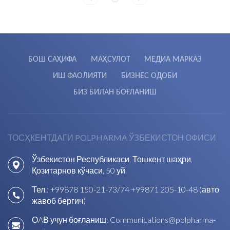
БОШ САҲИФА
МАҲСУЛОТ
МЕДИА МАРКАЗ
ИШ ФАОЛИЯТИ
БИЗНЕС ОДОБИ
БИЗ БИЛАН БОҒЛАНИШ
ТОСҲКЕНТДAГИ POLPHARMA ЎЗБЕКИСТОН ОФИСИ
Ўзбекистон Республикаси, Тошкент шаҳри,
Қозитарнов кўчаси, 50 уй
Тел.:
+99878 150-21-73/74
+99871 205-10-48 (авто
жавоб бергич)
ОAВ учун боғланиш:
Communications@polpharma-