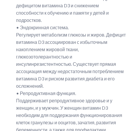
дефицитом витамина D3 и снижением
способности к обучению и памяти у детей и
подростков.
• Эндокринная система.
Регулирует метаболизм глюкозы и жиров. Дефицит
витамина D3 ассоциирован с избыточным
накоплением жировой ткани,
глюкозотолерантностью и
инсулинрезистентностью. Существует прямая
ассоциация между недостаточным потреблением
витамина D3 и риском развития диабета и его
осложнений.
• Репродуктивная функция.
Поддерживает репродуктивное здоровье и у
женщин, и у мужчин. У женщин витамин D3
необходим для поддержания функционирования
клеток гранулезы и ооцитов, зачатия, развития
беременности, а также для профилактики