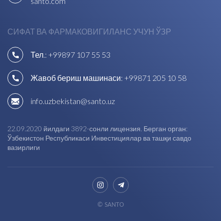
santo.com
СИФАТ ВА ФАРМАКОВИГИЛАНС УЧУН ЎЗР
Тел.:
+99897 107 55 53
Жавоб бериш машинаси:
+99871 205 10 58
info.uzbekistan@santo.uz
22.09.2020 йилдаги 3892-сонли лицензия. Берган орган:
Ўзбекистон Республикаси Инвестициялар ва ташқи савдо
вазирлиги
© SANTO