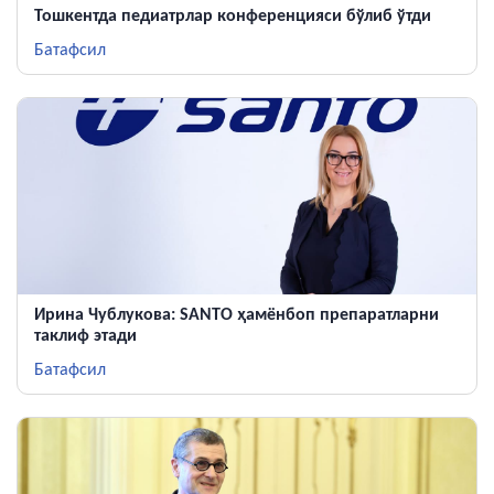
Тошкентда педиатрлар конференцияси бўлиб ўтди
Батафсил
Ирина Чублукова: SANTO ҳамёнбоп препаратларни
таклиф этади
Батафсил