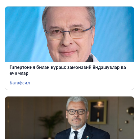
Гипертония билан кураш: замонавий ёндашувлар ва
ечимлар
Батафсил