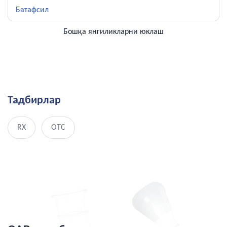
боғлиқ масалалар муҳокама этилди
Батафсил
Бошқа янгиликларни юклаш
Тадбирлар
RX
OTC