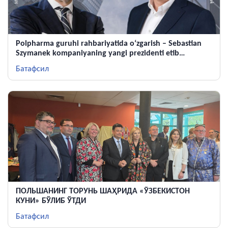
Polpharma guruhi rahbariyatida o‘zgarish – Sebastian
Szymanek kompaniyaning yangi prezidenti etib
tayinlandi
Батафсил
ПОЛЬШАНИНГ ТОРУНЬ ШАҲРИДА «ЎЗБЕКИСТОН
КУНИ» БЎЛИБ ЎТДИ
Батафсил