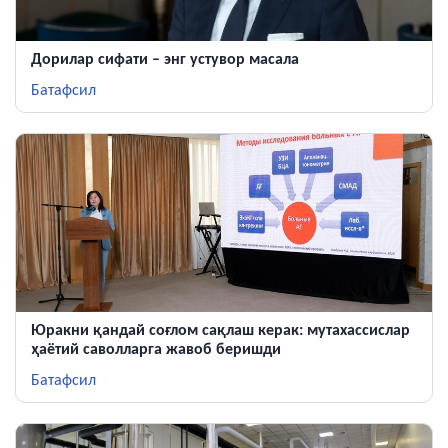
Дорилар сифати – энг устувор масала
Батафсил
Юракни қандай соғлом сақлаш керак: мутахассислар
ҳаётий саволларга жавоб беришди
Батафсил