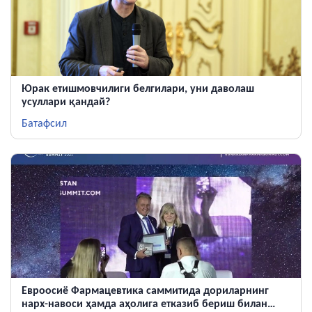
Юрак етишмовчилиги белгилари, уни даволаш
усуллари қандай?
Батафсил
Евроосиё Фармацевтика cаммитида дориларнинг
нарх-навоси ҳамда аҳолига етказиб бериш билан