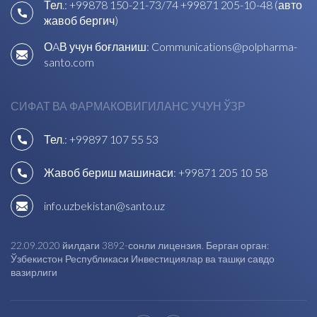
Тел.:
+99878 150-21-73/74
+99871 205-10-48 (авто
жавоб бергич)
ОAВ учун боғланиш:
Communications@polpharma-
santo.com
СИФАТ ВА ФАРМАКОВИГИЛАНС УЧУН ЎЗР
Тел.:
+99897 107 55 53
Жавоб бериш машинаси:
+99871 205 10 58
info.uzbekistan@santo.uz
22.09.2020 йилдаги 3892-сонли лицензия. Берган орган:
Ўзбекистон Республикаси Инвестициялар ва ташқи савдо
вазирлиги