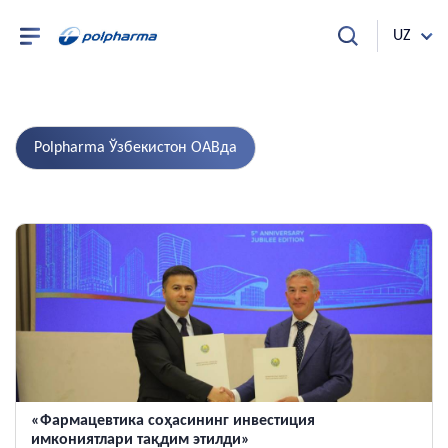
UZ
Polpharma Ўзбекистон ОАВда
«Фармацевтика соҳасининг инвестиция
имкониятлари тақдим этилди»