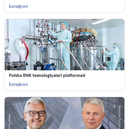
Батафсил
Polsha RNK texnologiyalari platformasi
Батафсил