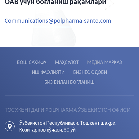
ОAВ учун боғланиш рақамлари
Сommunications@polpharma-santo.com
БОШ САҲИФА
МАҲСУЛОТ
МЕДИА МАРКАЗ
ИШ ФАОЛИЯТИ
БИЗНЕС ОДОБИ
БИЗ БИЛАН БОҒЛАНИШ
ТОСҲКЕНТДAГИ POLPHARMA ЎЗБЕКИСТОН ОФИСИ
Ўзбекистон Республикаси, Тошкент шаҳри,
Қозитарнов кўчаси, 50 уй