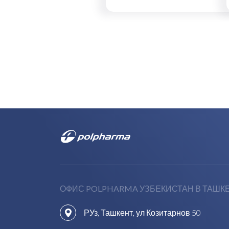
ОФИС POLPHARMA УЗБЕКИСТАН В ТАШК
РУз, Ташкент, ул Козитарнов 50