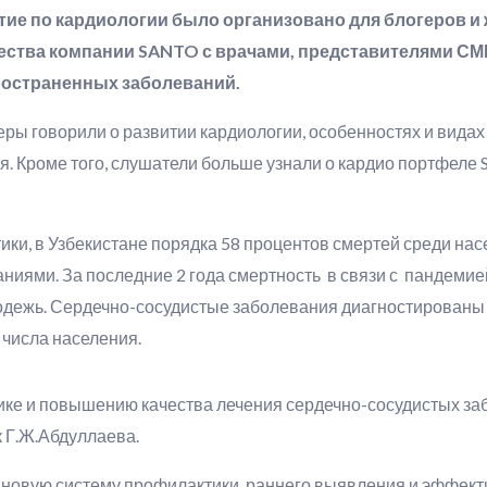
е по кардиологии было организовано для блогеров и ж
ества компании SANTO с врачами, представителями СМ
ространенных заболеваний.
ры говорили о развитии кардиологии, особенностях и видах
я. Кроме того, слушатели больше узнали о кардио портфеле
ки, в Узбекистане порядка 58 процентов смертей среди насе
ниями. За последние 2 года смертность в связи с пандеми
одежь. Сердечно-сосудистые заболевания диагностированы у
 числа населения.
тике и повышению качества лечения сердечно-сосудистых за
к Г.Ж.Абдуллаева.
 новую систему профилактики, раннего выявления и эффект