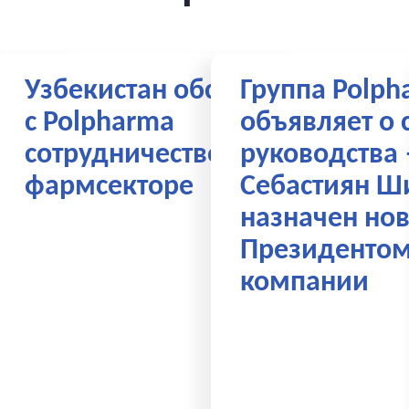
Узбекистан обсудил
Группа Polph
К-
с Polpharma
объявляет о 
сотрудничество в
руководства
фармсекторе
Себастиян Ш
назначен но
Президенто
компании