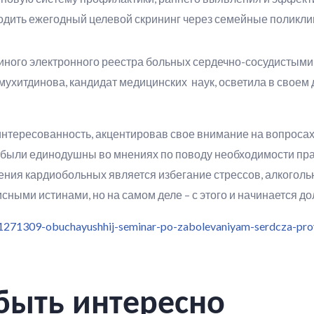
ходить ежегодный целевой скрининг через семейные поликли
иного электронного реестра больных сердечно-сосудистыми
ухитдинова, кандидат медицинских наук, осветила в своем
аинтересованность, акцентировав свое внимание на вопрос
ы были единодушны во мнениях по поводу необходимости пр
ения кардиобольных является избегание стрессов, алкоголь
сными истинами, но на самом деле – с этого и начинается д
/1271309-obuchayushhij-seminar-po-zabolevaniyam-serdcza-prov
быть интересно