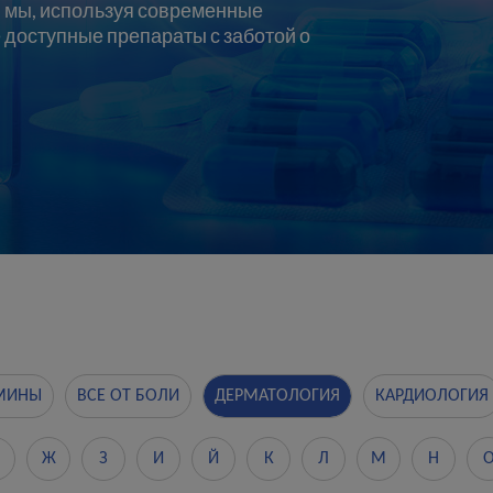
— мы, используя современные
 доступные препараты с заботой о
МИНЫ
ВСЕ ОТ БОЛИ
ДЕРМАТОЛОГИЯ
КАРДИОЛОГИЯ
Ж
З
И
Й
К
Л
М
Н