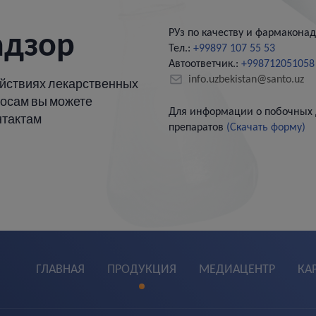
РУз по качеству и фармаконад
адзор
Тел.:
+99897 107 55 53
Автоответчик.:
+998712051058
info.uzbekistan@santo.uz
йствиях лекарственных
росам вы можете
Для информации о побочных 
нтактам
препаратов
(Скачать форму)
ГЛАВНАЯ
ПРОДУКЦИЯ
МЕДИАЦЕНТР
КА