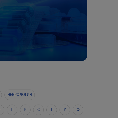
НЕВРОЛОГИЯ
О
П
Р
С
Т
У
Ф