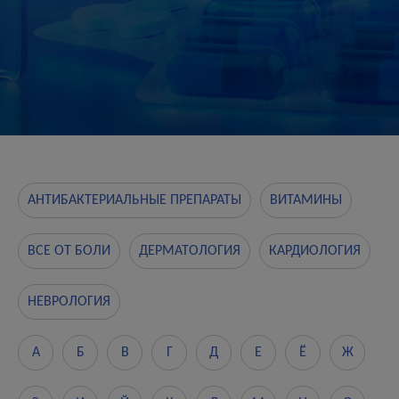
АНТИБАКТЕРИАЛЬНЫЕ ПРЕПАРАТЫ
ВИТАМИНЫ
ВСЕ ОТ БОЛИ
ДЕРМАТОЛОГИЯ
КАРДИОЛОГИЯ
НЕВРОЛОГИЯ
А
Б
В
Г
Д
Е
Ё
Ж