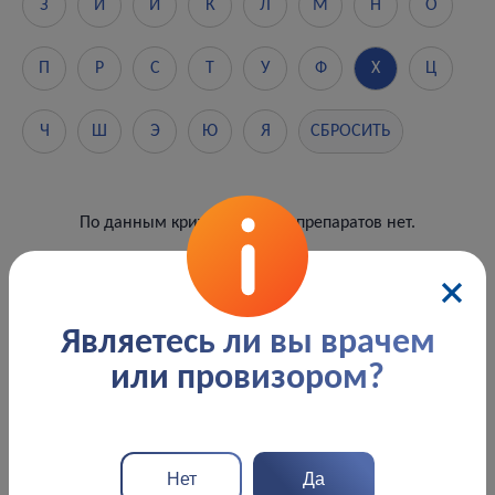
З
И
Й
К
Л
М
Н
О
П
Р
С
Т
У
Ф
Х
Ц
Ч
Ш
Э
Ю
Я
СБРОСИТЬ
По данным критериям пока препаратов нет.
Являетесь ли вы врачем
или провизором?
Фармаконадзор
Нет
Да