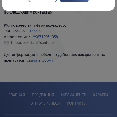
Информацию о побочных действиях лекарственных
средств и медицинским запросам вы можете сообщать
по следующим контактам
РУз по качеству и фармаконадзору:
Тел.:
+99897 107 55 53
Автоответчик.:
+998712051058
info.uzbekistan@santo.uz
Для информации о побочных действиях лекарственных
препаратов
(Скачать форму)
ГЛАВНАЯ
ПРОДУКЦИЯ
МЕДИАЦЕНТР
КАРЬЕРА
ЭТИКА БИЗНЕСА
КОНТАКТЫ