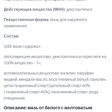
Действующее вещество (МНН):
декспантенол
Лекарственная форма
: мазь для наружного
применения
Состав
:
100г мази содержат:
действующее вещество:
декспантенол в пересчете на
100% вещество – 5 г;
вспомогательные вещества:
вазелин, парафин
жидкий, миндаля масло, воск пчелиный белый, ланолин,
цетостеариловый спирт [цетиловый спирт 60%,
стеариловый спирт 40%], ланолиновый спирт, вода
очищенная.
Описание: мазь от белого с желтоватым