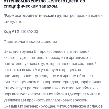
оттенком до светло-желтого цвета, со
специфическим запахом.
Фармакотерапевтическая группа
:
репарации тканей
стимулятор
Код АТХ:
D03АX03
Фармакологические свойства
Витамин группы В – производное пантотеновой
кислоты. Декспантенол переходит в организме в
пантотеновую кислоту, которая является составной
частью коэнзима А и участвует в процессах
ацетилирования, углеводном и жировом обмене, в
синтезе ацетилхолина, кортикостероидов, порфиринов;
стимулирует регенерацию кожи, слизистых оболочек,
нормализует клеточный метаболизм, ускоряет митоз и
увеличивает прочность коллагеновых волокон.
Оказывает регенерирующее, метаболическое и слабое