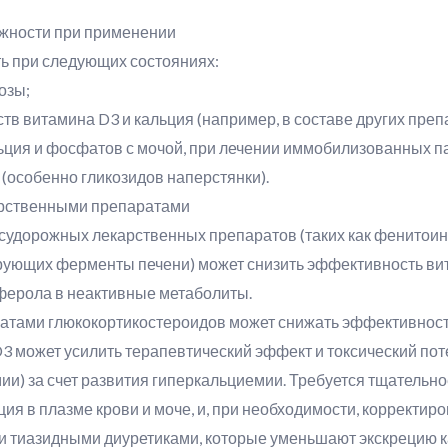
жности при применении
ь при следующих состояниях:
озы;
тв витамина D3 и кальция (например, в составе других преп
льция и фосфатов с мочой, при лечении иммобилизованных 
 (особенно гликозидов наперстянки).
арственными препаратами
дорожных лекарственных препаратов (таких как фенитоин) 
рующих ферменты печени) может снизить эффективность вит
ерола в неактивные метаболиты.
атами глюкокортикостероидов может снижать эффективност
 может усилить терапевтический эффект и токсический пот
мии) за счет развития гиперкальциемии. Требуется тщательн
ия в плазме крови и моче, и, при необходимости, корректир
и тиазидными диуретиками, которые уменьшают экскрецию к