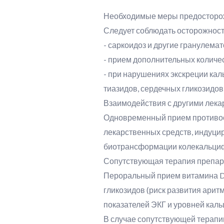
Необходимые меры предосторо
Следует соблюдать осторожност
- саркоидоз и другие гранулемат
- прием дополнительных количес
- при нарушениях экскреции ка
тиазидов, сердечных гликозидов
Взаимодействия с другими лек
Одновременный прием противосу
лекарственных средств, индуци
биотрансформации колекальциф
Сопутствующая терапия препар
Пероральный прием витамина D3
гликозидов (риск развития арит
показателей ЭКГ и уровней кальц
В случае сопутствующей терапи