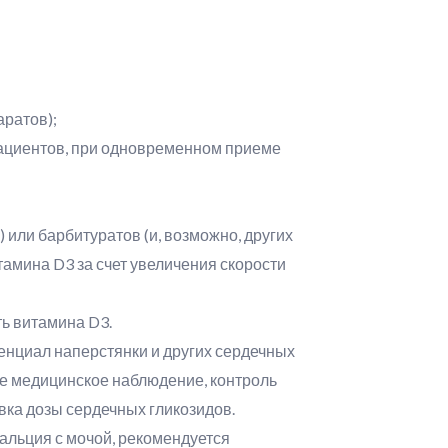
аратов);
пациентов, при одновременном приеме
или барбитуратов (и, возможно, других
амина D3 за счет увеличения скорости
ь витамина D3.
енциал наперстянки и других сердечных
ое медицинское наблюдение, контроль
овка дозы сердечных гликозидов.
альция с мочой, рекомендуется