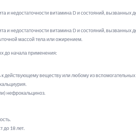
та и недостаточности витамина D и состояний, вызванных д
та и недостаточности витамина D и состояний, вызванных д
точной массой тела или ожирением.
х до начала применения:
 к действующему веществу или любому из вспомогательных 
ркальциурия.
ли) нефрокальциноз.
ость.
 до 18 лет.