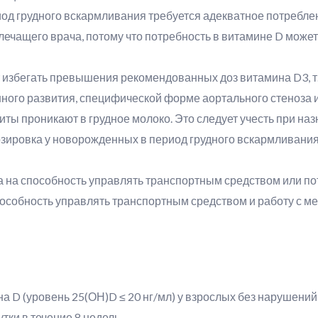
иод грудного вскармливания требуется адекватное потребл
чащего врача, потому что потребность в витамине D может
избегать превышения рекомендованных доз витамина D3, т. 
ного развития, специфической форме аортального стеноза и
ты проникают в грудное молоко. Это следует учесть при на
зировка у новорожденных в период грудного вскармливания
а на способность управлять транспортным средством или 
особность управлять транспортным средством и работу с м
 D (уровень 25(ОН)D ≤ 20 нг/мл) у взрослых без нарушений
утки в течение 8 недель