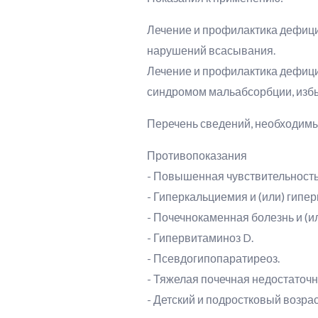
Лечение и профилактика дефици
нарушений всасывания.
Лечение и профилактика дефици
синдромом мальабсорбции, избы
Перечень сведений, необходимы
Противопоказания
- Повышенная чувствительность
- Гиперкальциемия и (или) гипе
- Почечнокаменная болезнь и (и
- Гипервитаминоз D.
- Псевдогипопаратиреоз.
- Тяжелая почечная недостаточн
- Детский и подростковый возраст