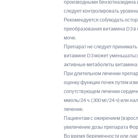
производными бензотиазидина и
следует контролировать уровень
Рекомендуется соблюдать остор
преобразования витамина D3 в е
моче.
Препарат не следует принимать 
витамине D3 может уменьшаться,
активные метаболиты витамина 
При длительном лечении препара
оценку функции почек путем изм
сопутствующем лечении сердечн
ммоль/24 ч. (300 мг/24 ч) или 
лечение.
Пациентам с ожирением (взрослы
увеличение дозы препарата Фор
Во время беременности или лак