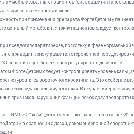
 у иммобилизованных пациентов (риск развития гиперкальци
 кальция в плазме крови и моче.
ожность при применении препарата ФортеДетрим у пациентов
го активный метаболит. У таких пациентов следует контроли
при псевдогипопаратиреозе, поскольку в фазе нормальной ч
 что приводит к риску развития отсроченной передозировки.
D3, позволяющие более точно регулировать дозировку.
том ФортеДетрим следует контролировать уровень кальция в
ерения уровня сывороточного креатинина. Это особенно ва
ыми гликозидами или диуретиками. В случае гиперкальциури
наличия признаков нарушения функции почек дозу препарата 
е – ИМТ ≥ 30 кг/м2, дети, подростки – масса тела выше 90 п
теДетрим в сравнении с дозой, рекомендованной сверстника
тации