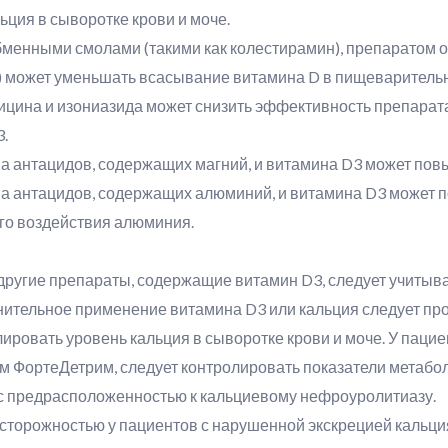
ция в сыворотке крови и моче.
енными смолами (такими как колестирамин), препаратом о
) может уменьшать всасывание витамина D в пищеварительн
на и изониазида может снизить эффективность препарата 
.
 антацидов, содержащих магний, и витамина D3 может повы
 антацидов, содержащих алюминий, и витамина D3 может п
ого воздействия алюминия.
ругие препараты, содержащие витамин D3, следует учитыва
ительное применение витамина D3 или кальция следует про
ировать уровень кальция в сыворотке крови и моче. У пацие
 ФортеДетрим, следует контролировать показатели метабол
 с предрасположенностью к кальциевому нефроуролитиазу.
сторожностью у пациентов с нарушенной экскрецией кальция