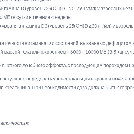
итамина D (уровень 25(ОН)D – 20-29 нг/мл) у взрослых без
 МЕ) в сутки в течение 4 недель
уровня витамина D3 (уровень 25(ОН)D ≥30 нг/мл) у взрослы
таточности витамина D и состояний, вызванных дефицитом 
 массой тела или ожирением – 6000 – 10000 МЕ (3-5 капсул 2
ия четкого лечебного эффекта, с последующим переходом н
 регулярно определять уровень кальция в крови и моче, а т
я креатинина. При необходимости доза должна быть скоррек
таточностью