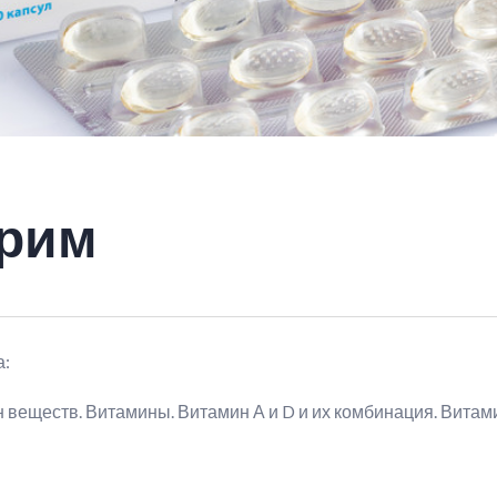
рим
а:
 веществ. Витамины. Витамин А и D и их комбинация. Витам