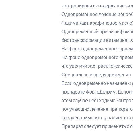
контролировать содержание каль
Одновременное лечение ионообм
(такими как парафиновое масло
Одновременный прием рифампици
биотрансформации витамина D3
На фоне одновременного приема
На фоне одновременного приема
что увеличивает риск токсическ
Специальные предупреждения
Если одновременно назначены д
препарате ФортеДетрим. Дополн
этом случае необходимо контрол
получающих лечение препаратом
следует применять у пациентов
Препарат следует применять с о