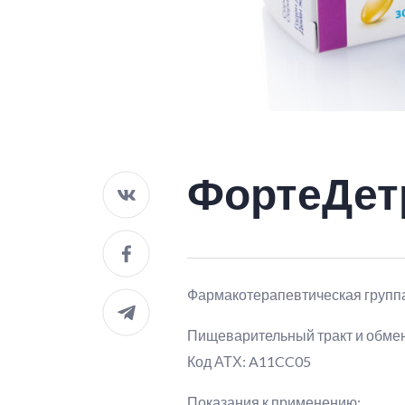
ФортеДет
Фармакотерапевтическая групп
Пищеварительный тракт и обмен
Код АТХ: A11CC05
Показания к применению: