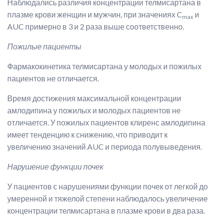
Наблюдались различия концентрации телмисартана в
плазме крови женщин и мужчин, при значениях C
и
max
AUC примерно в 3 и 2 раза выше соответственно.
Пожилые пациенты
Фармакокинетика телмисартана у молодых и пожилых
пациентов не отличается.
Время достижения максимальной концентрации
амлодипина у пожилых и молодых пациентов не
отличается. У пожилых пациентов клиренс амлодипина
имеет тенденцию к снижению, что приводит к
увеличению значений AUC и периода полувыведения.
Нарушение функции почек
У пациентов с нарушениями функции почек от легкой до
умеренной и тяжелой степени наблюдалось увеличение
концентрации телмисартана в плазме крови в два раза.