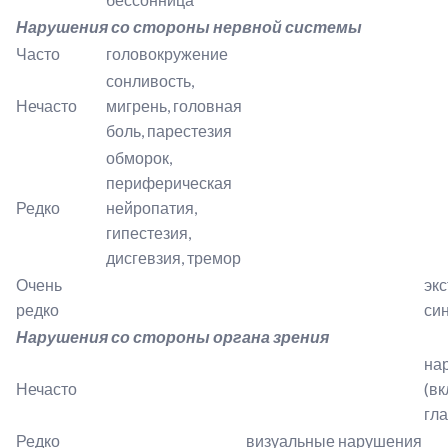
Нарушения со стороны нервной системы
Часто
головокружение
сонливость,
Нечасто
мигрень, головная
боль, парестезия
обморок,
периферическая
Редко
нейропатия,
гипестезия,
дисгевзия, тремор
Очень
эк
редко
си
Нарушения со стороны органа зрения
на
Нечасто
(в
гла
Редко
визуальные нарушения