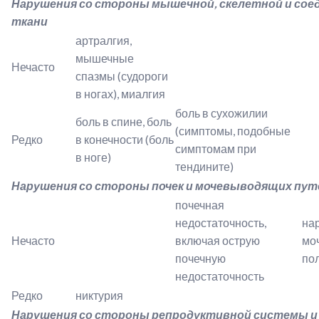
Нарушения со стороны мышечной, скелетной и со
ткани
артралгия,
мышечные
Нечасто
спазмы (судороги
в ногах), миалгия
боль в сухожилии
боль в спине, боль
(симптомы, подобные
Редко
в конечности (боль
симптомам при
в ноге)
тендините)
Нарушения со стороны почек и мочевыводящих пут
почечная
недостаточность,
на
Нечасто
включая острую
мо
почечную
по
недостаточность
Редко
никтурия
Нарушения со стороны репродуктивной системы и