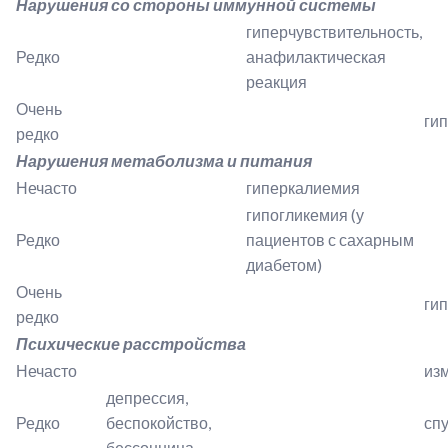
Нарушения со стороны иммунной системы
гиперчувствительность,
Редко
анафилактическая
реакция
Очень
ги
редко
Нарушения метаболизма и питания
Нечасто
гиперкалиемия
гипогликемия (у
Редко
пациентов с сахарным
диабетом)
Очень
ги
редко
Психические расстройства
Нечасто
из
депрессия,
Редко
беспокойство,
сп
бессонница