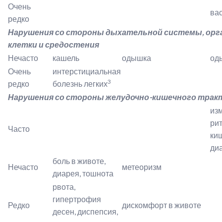
Очень
ва
редко
Нарушения со стороны дыхательной системы, орг
клетки и средостения
Нечасто
кашель
одышка
од
Очень
интерстициальная
3
редко
болезнь легких
Нарушения со стороны желудочно-кишечного трак
из
ри
Часто
ки
диа
боль в животе,
Нечасто
метеоризм
диарея, тошнота
рвота,
гипертрофия
Редко
дискомфорт в животе
десен, диспепсия,