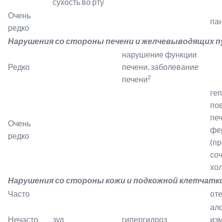
сухость во рту
Очень
пан
редко
Нарушения со стороны печени и желчевыводящих 
нарушение функции
Редко
печени, заболевание
2
печени
геп
по
пе
Очень
фе
редко
(п
соч
хо
Нарушения со стороны кожи и подкожной клетчатк
Часто
от
ало
Нечасто
зуд
гипергидроз
изм