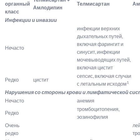
органный
Телмисартан
Ам
Амлодипин
класс
Инфекции и инвазии
инфекции верхних
дыхательных путей,
включая фарингит и
Нечасто
синусит, инфекции
мочевыводящих путей,
включая цистит
сепсис, включая случаи
Редко
цистит
1
с летальным исходом
Нарушения со стороны крови и лимфатической си
Нечасто
анемия
тромбоцитопения,
Редко
эозинофилия
Очень
ле
редко
тр