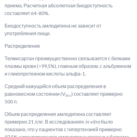
приема. Расчетная абсолютная биодоступность
составляет 64–80%.
Биодоступность амлодипина не зависит от
употребления пищи.
Распределение
Телмисартан преимущественно связывается с белками
плазмы крови (>99,5%), главным образом, с альбумином
и гликопротеином кислоты альфа-1.
Средний кажущийся объем распределения в
равновесном состоянии (V
) составляет примерно
dss
500 л.
Объем распределения амлодипина составляет
примерно 21 л/кг. В исследованиях
in vitro
было
показано, что у пациентов с гипертензией примерно
97,5% циркулирующего амлодипина связано с белками