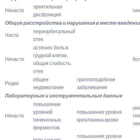
эректильная
Нечасто
ги
дисфункция
Общие расстройства и нарушения в месте введени
периорбитальный
Часто
отек
астения, боль в
грудной клетке,
Нечасто
бо
общая слабость,
отек
общее
гриппоподобное
Редко
недомогание
заболевание
Лабораторные и инструментальные данные
повышение
ув
уровней
повышение уровня
Нечасто
те
печеночных
креатинина крови
те
ферментов
повышение уровня
повышение