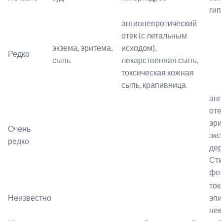
ги
ангионевротический
отек (с летальным
экзема, эритема,
исходом),
Редко
сыпь
лекарственная сыпь,
токсическая кожная
сыпь, крапивница
ан
от
эри
Очень
эк
редко
де
Ст
фо
то
Неизвестно
эп
не