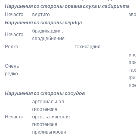
Нарушения со стороны органа слуха и лабиринта
Нечасто
вертиго
зво
Нарушения со стороны сердца
брадикардия,
Нечасто
сердцебиение
Редко
тахикардия
ин
ар
Очень
тах
редко
фи
пр
Нарушения со стороны сосудов
артериальная
гипотензия,
Нечасто
ортостатическая
гипотензия,
приливы крови